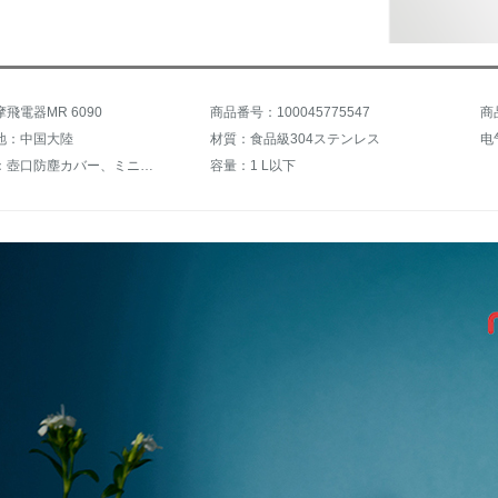
飛電器MR 6090
商品番号：100045775547
商
地：中国大陸
材質：食品級304ステンレス
电
特徴機能：壺口防塵カバー、ミニ携帯型
容量：1 L以下