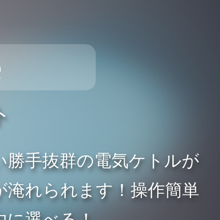
e
ト
い勝手抜群の電気ケトルが
お茶が淹れられます！操作簡単
由に選べる！