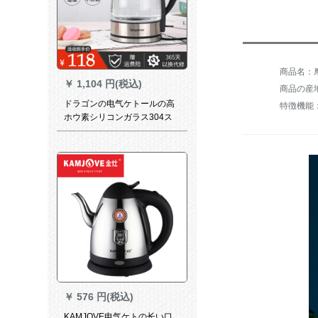
商品名：摩
￥
1,104 円(税込)
商品の産
ドラゴンの电气ケトールの高
ホウ素シリコンガラス304ス
テアリング1.7 L大容量LD-138
￥
576 円(税込)
KAMJOVE电气ケトの长い口