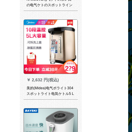
の电气ケトのスポットライン
电気ポートレートのスープケ
トT-76
￥
2,632 円(税込)
美的(Midea)电气ポライト304
スポットライト电気ケトル5 L
多段温控烧水筒热水筒PF 709-
50 T