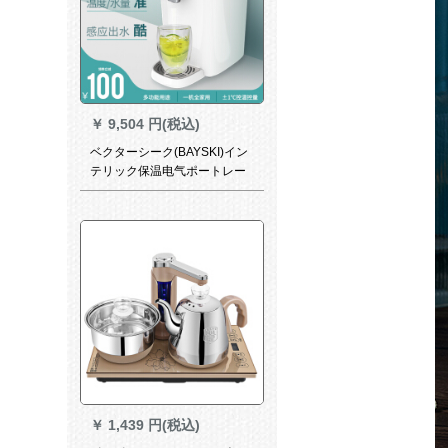
￥
9,504 円(税込)
ベクターシーク(BAYSKI)イン
テリック保温电气ポートレー
ト多机能给水器自动导导的な
わーホジッニ家庭用卓上式自
动电気と电気のケトル普通版
BA-IF 01
￥
1,439 円(税込)