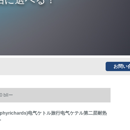
お問い
bllー
rphyrichards)电气ケトル旅行电气ケテル第二层耐热
ー