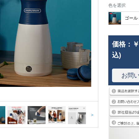
色を選択
ゴール
価格：
￥
込)
お問
>