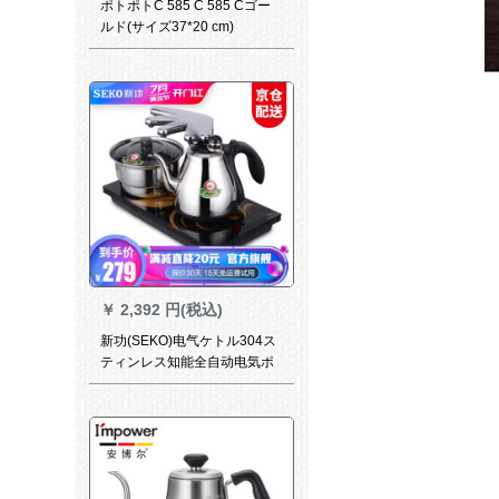
ポトポトC 585 C 585 Cゴー
ルド(サイズ37*20 cm)
￥
2,392 円(税込)
新功(SEKO)电气ケトル304ス
ティンレス知能全自动电気ポ
ライトF 90 1 L电气ポライト黒
ビネル黒