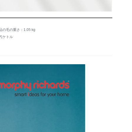
品の毛の重さ：1.05 kg
气ケトル