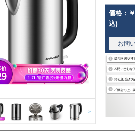
価格：
￥
込)
お問
>