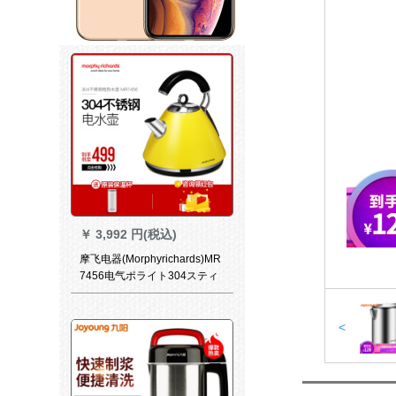
￥
3,992 円(税込)
摩飞电器(Morphyrichards)MR
7456电气ポライト304スティ
ン电気ケトル
<