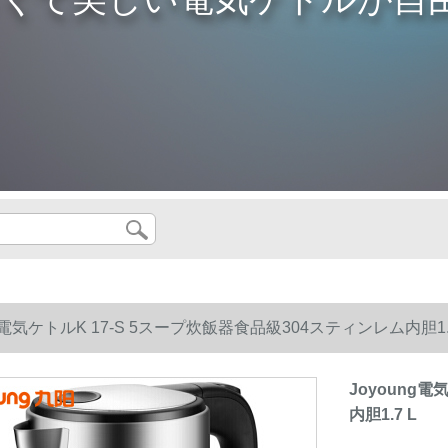
ng電気ケトルK 17-S 5スープ炊飯器食品級304スティンレム内胆1.
Joyoung
内胆1.7 L