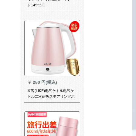
ト14555 C
￥
280 円(税込)
立客(LIKE)电气ケトル电气ケ
トル二次耐热ステアリングポ
ートレートLK-S 333 A