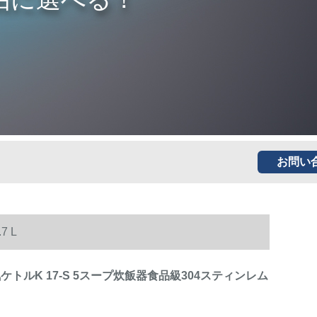
お問い
7 L
電気ケトルK 17-S 5スープ炊飯器食品級304スティンレム