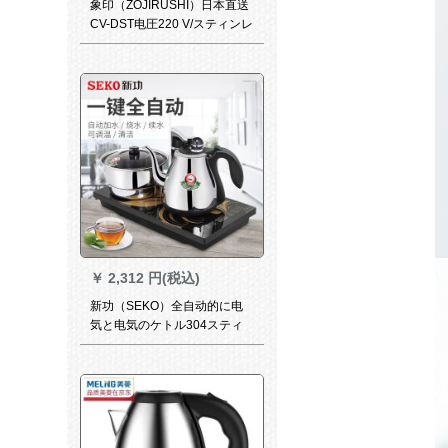
象印（ZOJIRUSHI）日本直送
CV-DST电圧220 V/スティンレ
ス真空保温3段制制御温度电気
ケトルカラーCVDST 40
￥
2,312 円(税込)
新功（SEKO）全自动的に电
気と电気のケトル304スティ
ン电気のスープ沸かしのやか
んは自ら水道と电気のお茶の
ストブラF 90に上がります。