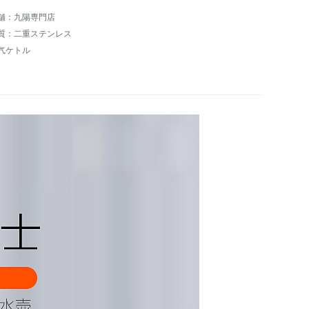
舗：九陽専門店
質：二重ステンレス
气ケトル