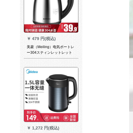
￥
479 円(税込)
美菱（Meiling）电気ポートレ
ー304スティンレットレット
レット制の二阶建てのスープ
沸かし防止ポートレート1.8 L
大容量304スティンレット制
のポートレート
￥
1,272 円(税込)