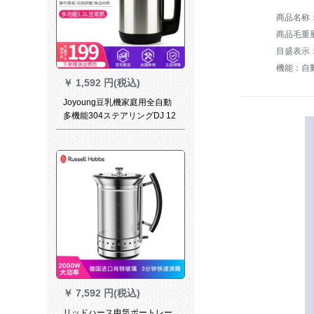
商品毛重量：
目盛表示
機能：自
￥
1,592 円(税込)
Joyoung豆乳機家庭用全自動
多機能304ステアリングDJ 12
B-A 10
￥
7,592 円(税込)
リッドハース电気ポートレー