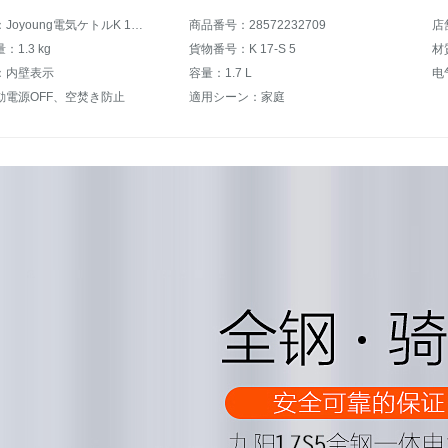
商品名称：Joyoung電気ケトルK 17-S 5湯炊飯器食品級304ステンレスシームレス内胆1.7 L
商品番号：28572232709
店
1.3 kg
貨物番号：K 17-S 5
材
：内壁表示
容量：1.7 L
电
動電源OFF、空焚き防止
適用シーン：家庭