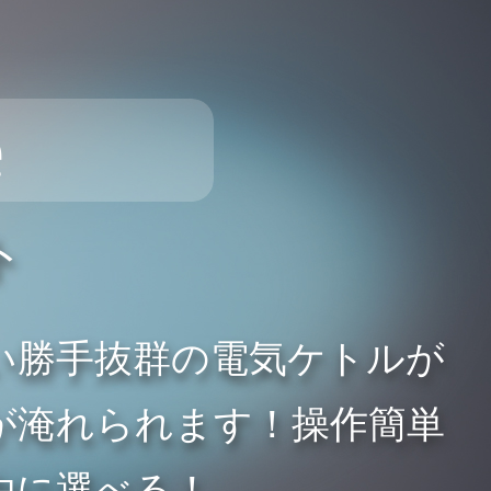
e
ト
い勝手抜群の電気ケトルが
お茶が淹れられます！操作簡単
由に選べる！