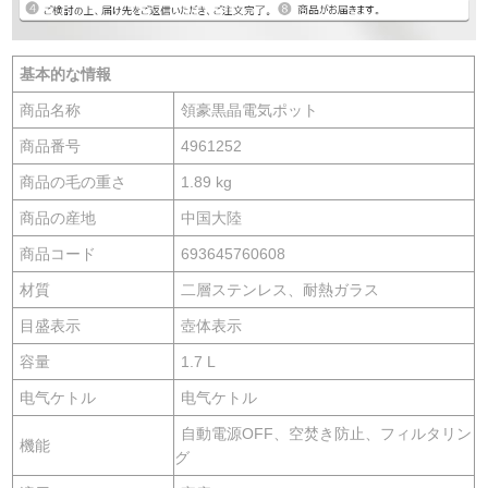
基本的な情報
商品名称
領豪黒晶電気ポット
商品番号
4961252
商品の毛の重さ
1.89 kg
商品の産地
中国大陸
商品コード
693645760608
材質
二層ステンレス、耐熱ガラス
目盛表示
壺体表示
容量
1.7 L
电气ケトル
电气ケトル
自動電源OFF、空焚き防止、フィルタリン
機能
グ