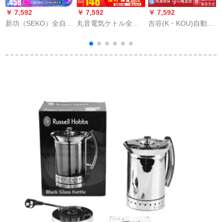
￥ 7,592
￥ 7,592
￥ 7,592
￥
新功（SEKO）全自動
丸音電気ケトル全自
吉谷(K・KOU)自動的
的に水道と電気のケ
動上水焼ポライト304
に水道と電気のケト
トルの知能が自動的
スティン電気茶器セ
ル電気ポトルを知る
になっています。
スト家庭用オフーテ
ことができます。
ィーティーカップカ
ップ自動回転加水加
温保温湯沸します。
3