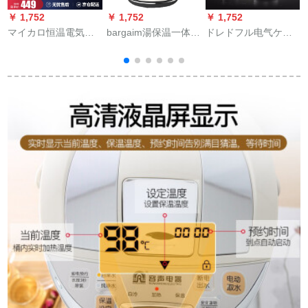
￥ 1,752
￥ 1,752
￥ 1,752
￥
マイカロ恒温電気ケ
bargaim湯保温一体壺
ドレドフル电气ケト
トル家庭用電気ケト
恒温電気ケトルホワ
ル真空保温空焚き防
ル焼けポライト保温
イト知能ポト大容量
止ストレースト家庭
一体壺知能温控304ス
電気ケトル1.7リトル
用电気ケトル
器
トレット赤MC-3052
全鋼保温版