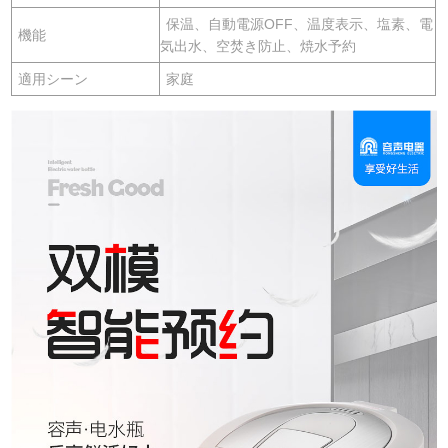
保温、自動電源OFF、温度表示、塩素、電
機能
気出水、空焚き防止、焼水予約
適用シーン
家庭