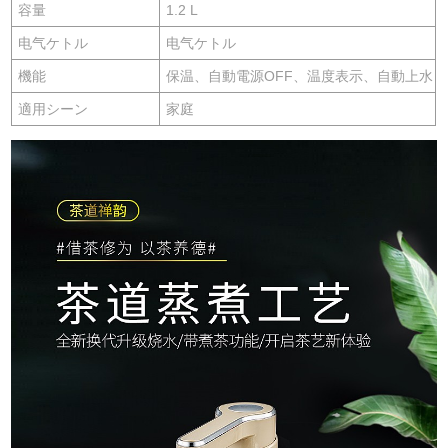
容量
1.2 L
电气ケトル
电气ケトル
機能
保温、自動電源OFF、温度表示、自動上水
適用シーン
家庭