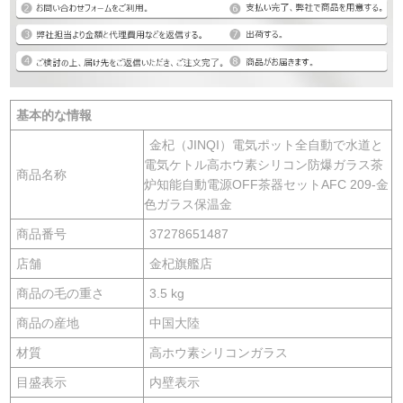
基本的な情報
金杞（JINQI）電気ポット全自動で水道と
電気ケトル高ホウ素シリコン防爆ガラス茶
商品名称
炉知能自動電源OFF茶器セットAFC 209-金
色ガラス保温金
商品番号
37278651487
店舗
金杞旗艦店
商品の毛の重さ
3.5 kg
商品の産地
中国大陸
材質
高ホウ素シリコンガラス
目盛表示
内壁表示