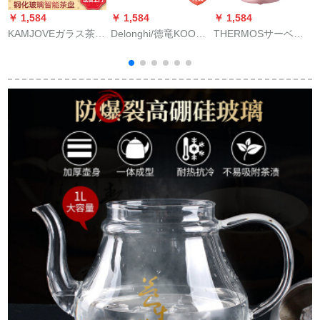
￥ 1,584
￥ 1,584
￥ 1,584
￥
KAMJOVEガラス茶器
Delonghi/徳竜KOO
THERMOSサーベル
セットライン茶器自
2001 CTO 2001復古
ベルE HA-361 A旅行
動上水茶器電熱茶器
朝食シリズ304スティ
电気ケトル海外旅行
セットライト自動吸
ンレス大容量電気ケ
用携帯ストラップ小
い上げ茶器L-300 Aと
トルスープクリーム
型电気ケトホワイト
KP-90茶器P-32バレ
白KB 001.BG
ル