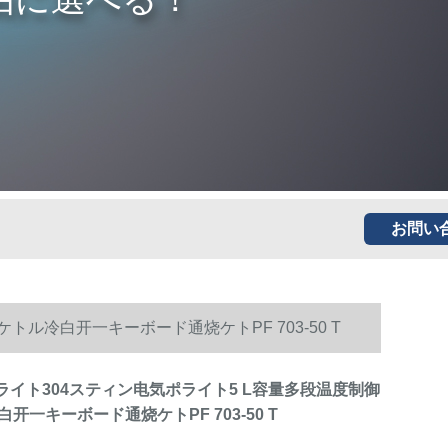
お問い
トル冷白开一キーボード通烧ケトPF 703-50 T
ポライト304スティン电気ポライト5 L容量多段温度制御
开一キーボード通烧ケトPF 703-50 T