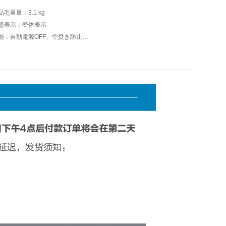
品毛重量：3.1 kg
盛表示：壺体表示
機能：自動電源OFF、空焚き防止、保温