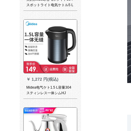
スポットライト电気ケトル5 L
多段温控烧水筒热水筒PF 709-
50 T
￥
1,272 円(税込)
Midea电气ケト1.5 L容量304
スティンレス一体シムHJ
1511 a