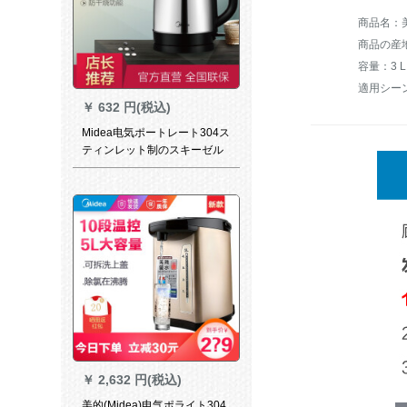
商品名：美の
商品の産
容量：3 
適用シー
￥
632 円(税込)
Midea电気ポートレート304ス
ティンレット制のスキーゼル
制のポリポリカーリングが、
1.7 Lの大容量で急须を焼く
MK-SJ 1702です。
￥
2,632 円(税込)
美的(Midea)电气ポライト304