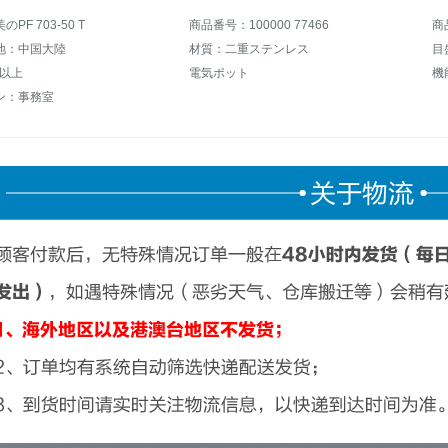
PF 703-50 T
商品番号：100000 77466
商
地：中国大陸
材質：二重ステンレス
目
L以上
電気ポット
ン：事務室