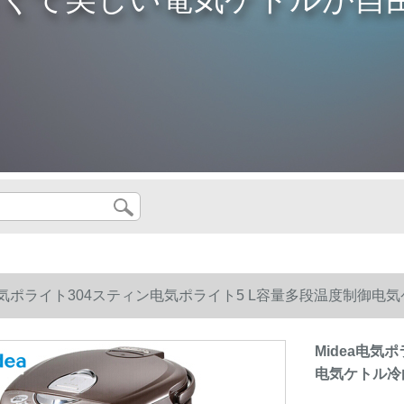
a电気ポライト304スティン电気ポライト5 L容量多段温度制御电気ケ
Midea电気
电気ケトル冷白