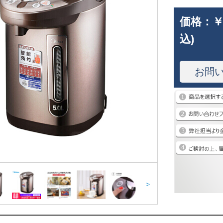
価格：
￥
込)
お問
>