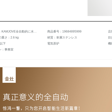
商品名称：KAMJOVE全自動的に水道と電気のケトルを沸かしてお茶を沸かします。お茶のポットの自動茶器に水を入れてポットを燃やします。電気茶器のお茶を沸かします。V 3双炉【37*23 cm】
商品番号：19684895999
店
重さ：2.6 kg
材質：単層ステンレス
目
L以下
電気茶炉
ン：事務室