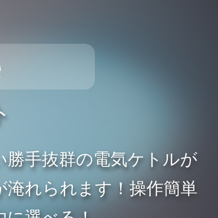
e
ト
い勝手抜群の電気ケトルが
お茶が淹れられます！操作簡単
由に選べる！