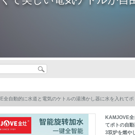
OVE全自動的に水道と電気のケトルの湯沸かし器に水を入れて
双炉を燃やします。【37*23 cm】
KAMJOV
てポトの自動
3双炉を燃やし