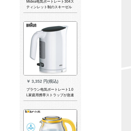
Midea电気ポートレート304ス
ティンレット制のスキーゼル
制のポリポリカーリングが、
1.7 Lの大容量で急须を焼く
MK-SJ 1702です。
￥
3,352 円(税込)
ブラウン电気ポートレート1.0
L家庭用携帯ストラップが急速
に沸くポートレートWK 3000