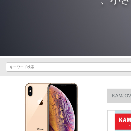
KAMJ
茶器のV 3