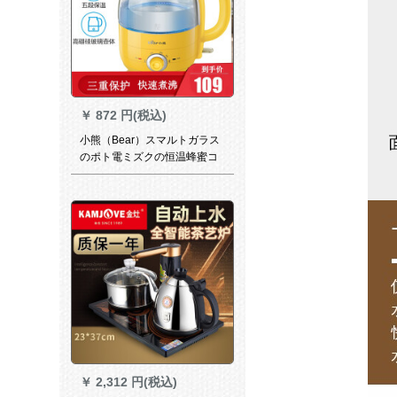
￥
872 円(税込)
小熊（Bear）スマルトガラス
のポト電ミズクの恒温蜂蜜コ
ーヒのお湯を沸かします。お
茶を入れて、家庭用の自動電
源をOFFします。透明なミニ
容量保温一体の黄ZDH-A 12 R
2
￥
2,312 円(税込)