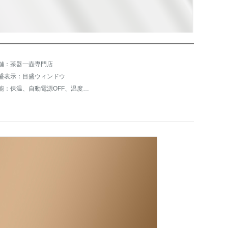
舗：茶器一壺専門店
盛表示：目盛ウィンドウ
機能：保温、自動電源OFF、温度表示、自動上水、空焚き防止