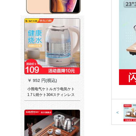
￥
952 円(税込)
小熊电气ケトルガラ电気ケト
1.7 L焼ケト304スティンレス
发热盘ZH-A 17 Lブレイ体试験
<