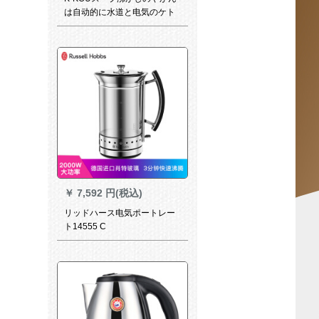
は自动的に水道と电気のケト
ル304スト电気茶器のインテ
ジリングリングリングと恒温
电气port 37*23 CM吉谷TC
0102 D三合一に行きます。
￥
7,592 円(税込)
リッドハース电気ポートレー
ト14555 C