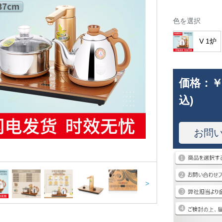
色を選択
V 1炉
価格：
￥
込)
お問
>