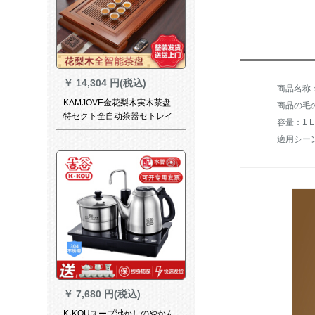
￥
14,304 円(税込)
KAMJOVE金花梨木実木茶盘
商品の毛の
特セクト全自动茶器セトレイ
容量：1 
R-850セトE 9【30周年记念
適用シー
版】
￥
7,680 円(税込)
K·KOUスープ沸かしのやかん