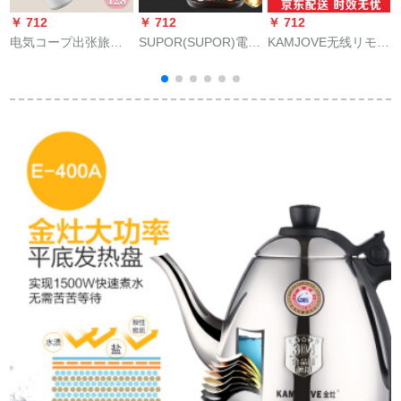
￥ 712
￥ 712
￥ 712
￥
电気コープ出张旅行
SUPOR(SUPOR)電気
KAMJOVE无线リモコ
携帯型ミニ学生寮の
ケトル・電気ケトル
ン全自动电気ケトー
给汤ケース小型ポー
1.7 L電子レンジ熱防
ル茶セント涌水式底
トレート牛乳加热ポ
止保温304スティンレ
部自动的に水道と电
ートレート400 ml白
ットSW 17 S 01 B
気のポに入る【30周
1.7 L
年记念モデル】E
7（23*24.8 cm単炉）