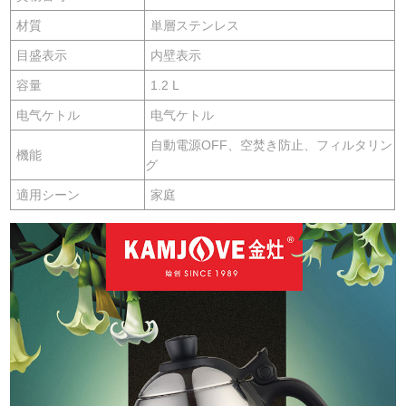
材質
単層ステンレス
目盛表示
内壁表示
容量
1.2 L
电气ケトル
电气ケトル
自動電源OFF、空焚き防止、フィルタリン
機能
グ
適用シーン
家庭