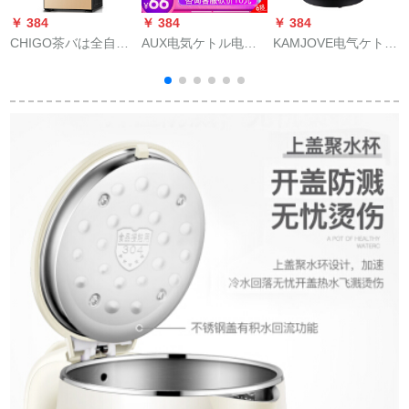
￥ 384
￥ 384
￥ 384
￥
CHIGO茶バは全自動
AUX电気ケトル电気
KAMJOVE电气ケトの
で水を汲みます。ス
ケトル沸腾ポライト
长い口の电气ケトの
トウォートは寒いで
304ストリッツ2 L大
スポットライン电気
す。家庭用省エフは
容量自动电力OFF
ポートレートのスー
冷凍します。水沸か
HX-A 5008
プケトT-76
しポトの保養ポトの
保温スープ機はシー
パン色を免除しま
す。