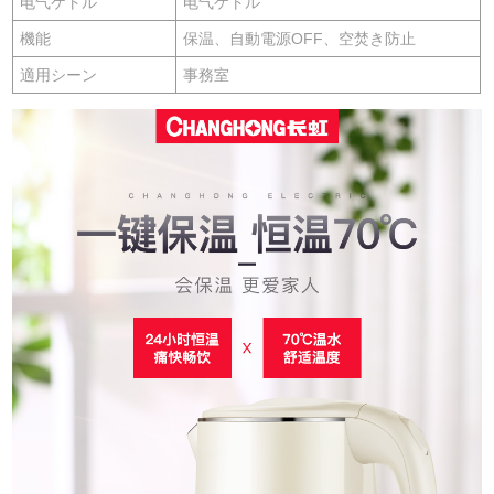
电气ケトル
电气ケトル
機能
保温、自動電源OFF、空焚き防止
適用シーン
事務室