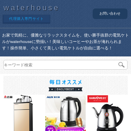
waterhouse
お問い合わせ
代理購入専門サイト
お家で気軽に、優雅なリラックスタイムを。使い勝手抜群の電気ケト
ルがwaterhouseに勢揃い！美味しいコーヒーやお茶が淹れられま
す！操作簡単、小さくて美しい電気ケトルが自由に選べる！