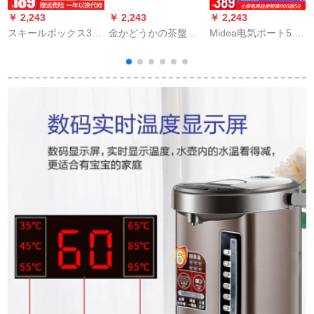
￥ 2,243
￥ 2,243
￥ 2,243
￥
スキールボックス304
金かどうかの茶盤汎
Midea电気ポート5 L
S
スティン电気ポライ
用304スティンレス電
ポライト4 c-50 Gを
ト家庭用知エネルギ
磁炉セント電気ポラ
除く。
ー恒温电気ケトル5 l
イト
大容量コーヒカラー