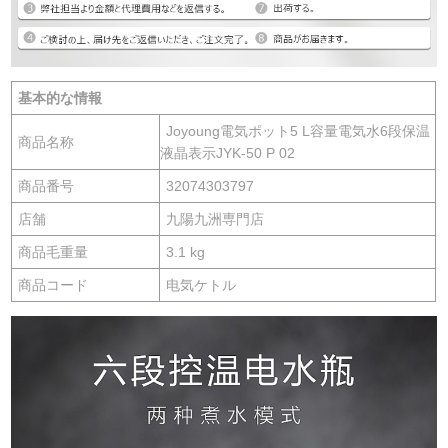
基本的な情報
Joyoung電気ポット5 L容量電気水6段保温
商品名称
液晶表示JYK-50 P 02
商品番号
32074303797
店舗
九陽九洲専門店
商品毛重量
3.1 kg
商品コード
电気ケトル