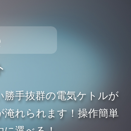
e
ト
い勝手抜群の電気ケトルが
お茶が淹れられます！操作簡単
由に選べる！