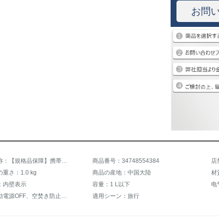
お問
商品の名称：【規格品保障】携帯型の湯沸かしのやかんの旅行用の湯沸かしのやかんの電気ポットの多機能な鍋の電気煮のやかんの多機能な鍋の電気煮の鍋を使うことができます。
商品番号：34748554384
店
重さ：1.0 kg
商品の産地：中国大陸
：内壁表示
容量：1 L以下
电
機能：自動電源OFF、空焚き防止、保温、焼水予約
適用シーン：旅行