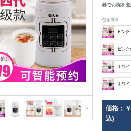
器でお椀を煮
色を選択
ピンク
ピンク
ホワイ
ホワイ
価格：
￥
>
込)