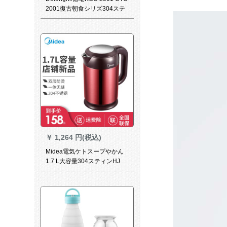
2001復古朝食シリズ304ステ
ィンレス大容量電気ケトルス
ープクリーム白KB 001.BG
￥
1,264 円(税込)
Midea電気ケトスープやかん
1.7 L大容量304スティンHJ
1708 a