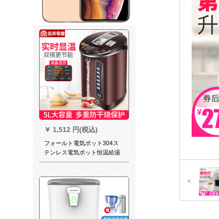
￥
1,512 円(税込)
フォールト電気ポット304ス
テンレス電気ポット恒温給湯
防止保温一体ポット5 L大容量
家庭用6段ポットポットポット
電気ポットポットを操作し、
<
ポットの電気ポットを開けま
す。