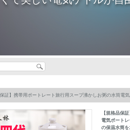
保証】携帯用ポートレート旅行用スープ沸かしお粥の水筒電気
ての保温水筒を水であけて煮込んでください。ミニ白+400 m
【規格品保証
電気ポートレ
の保温水筒を