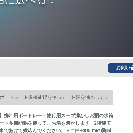
お問い
ポートレート多機能鍋を使って、お湯を沸かしま
lの陶磁器でお椀を煮込むは修理です。
】携帯用ポートレート旅行用スープ沸かしお粥の水筒
ート多機能鍋を使って、お湯を沸かします。2階建て
水であけて煮込んでください。ミニ白+400 mlの陶磁