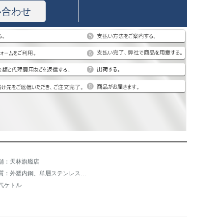
い合わせ
舗：天林旗艦店
材質：外塑内鋼、単層ステンレス、陶磁器、食品級シリコンゴム
气ケトル