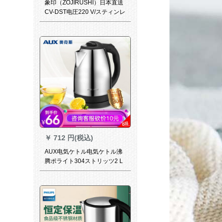
象印（ZOJIRUSHI）日本直送
CV-DST电圧220 V/スティンレ
ス真空保温3段制制御温度电気
ケトルカラーCVDST 40
￥
712 円(税込)
AUX电気ケトル电気ケトル沸
腾ポライト304ストリッツ2 L
大容量自动电力OFF HX-A
5008